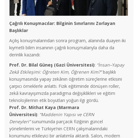
Çağrılı Konuşmacılar: Bilginin Sınırlarını Zorlayan
Başlıklar
Açılış konuşmalarından sonra program, alanında duayen iki
kıymetli bilim insanının çağrılı konuşmalarıyla daha da
derinlik kazandı:
Prof. Dr. Bilal Güneş (Gazi Üniversitesi)
:
“İnsan–Yapay
Zekâ Etkileşimi: Öğreten Kim, Öğrenen Kim?”
başlıklı
konuşmasında yapay zekânın öğretim süreçlerine etkisini
çarpıcı örneklerle anlattı. Fizik eğitiminde dönüşen roller,
zekâ kavrayışımızda paradigma değişiklikleri ve eğitim
teknolojilerinin etik boyutları yoğun ilgi gördü.
Prof. Dr. Mithat Kaya (Marmara
Üniversitesi)
:
“Maddenin Yapısı ve CERN
Deneyleri”
sunumunda parçacık fiziğinin güncel
yönelimlerini ve Türkiye’nin CERN çalışmalarındaki
konumunu etkileyici bir anlatımla aktardı. Salon, modern