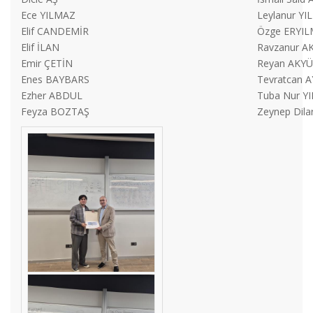
Ece YILMAZ
Leylanur Y
Elif CANDEMİR
Özge ERYI
Elif İLAN
Ravzanur A
Emir ÇETİN
Reyan AKY
Enes BAYBARS
Tevratcan 
Ezher ABDUL
Tuba Nur Y
Feyza BOZTAŞ
Zeynep Dil