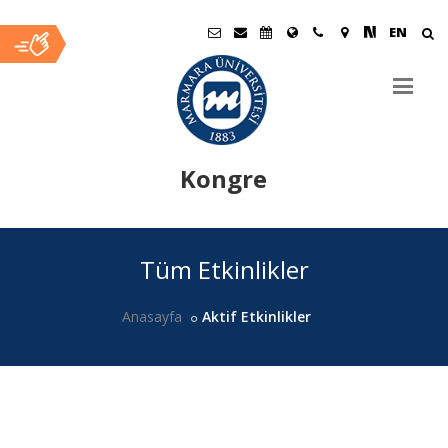
EN
Kongre
Ana
Tüm Etkinlikler
İçerik
Anasayfa
Aktif Etkinlikler