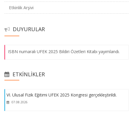
Etkinlik Arşivi
DUYURULAR
ISBN numaralı UFEK 2025 Bildiri Özetleri Kitabı yayımlandı.
ISBN numaralı UFEK 2025 Bildiri Özetleri Kitabı yayımlandı.
VI. Ulusal Fizik Eğitimi UFEK 2025 Kongresi gerçekleştirildi.
ISBN numaralı UFEK 2025 Bildiri Özetleri Kitabı yayımlandı.
07.08.2026
ETKINLIKLER
VI. Ulusal Fizik Eğitimi UFEK 2025 Kongresi gerçekleştirildi.
07.08.2026
VI. Ulusal Fizik Eğitimi UFEK 2025 Kongresi gerçekleştirildi.
07.08.2026